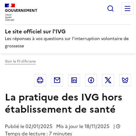
Panneau de gestion des cookies
Recherc
GOUVERNEMENT
Le site officiel sur l'IVG
Les réponses à vos questions sur l’interruption volontaire de
grossesse
Voir le fil d'Ariane
Imprimer
Courriel
Linkedin
Facebook
Twitter
B
La pratique des IVG hors
établissement de santé
Publié le
02/01/2025
Mis à jour le 18/11/2025
|
Temps de lecture : 7 minutes