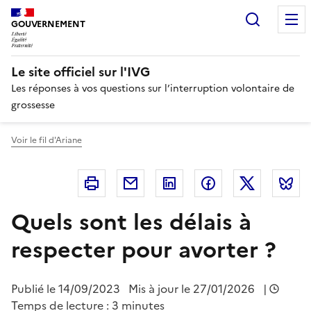
Panneau de gestion des cookies
Recherc
GOUVERNEMENT
Le site officiel sur l'IVG
Les réponses à vos questions sur l’interruption volontaire de
grossesse
Voir le fil d'Ariane
Imprimer
Courriel
Linkedin
Facebook
Twitter
B
Quels sont les délais à
respecter pour avorter ?
Publié le
14/09/2023
Mis à jour le 27/01/2026
|
Temps de lecture : 3 minutes